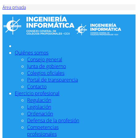
Área privada
Quiénes somos
Consejo general
Junta de gobierno
Colegios oficiales
Portal de transparencia
Contacto
Ejercicio profesional
Regulación
Legislación
Ordenación
Defensa de la profesión
Competencias
profesionales