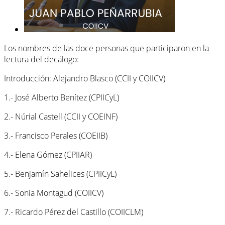
Los nombres de las doce personas que participaron en la
lectura del decálogo:
Introducción: Alejandro Blasco (CCII y COIICV)
1.- José Alberto Benítez (CPIICyL)
2.- Núrial Castell (CCII y COEINF)
3.- Francisco Perales (COEIIB)
4.- Elena Gómez (CPIIAR)
5.- Benjamín Sahelices (CPIICyL)
6.- Sonia Montagud (COIICV)
7.- Ricardo Pérez del Castillo (COIICLM)