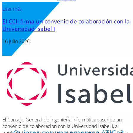
...
Leer más
El CCII firma un convenio de colaboración con la
Universidad Isabel I
16 Julio 2026
El Consejo General de Ingeniería Informática suscribe un
convenio de colaboración con la Universidad Isabel I, a
¿Quieres ser una empresa éTICa?
través del cual ofrecerá condiciones económicas ventajosas