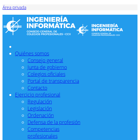
Área privada
Quiénes somos
Consejo general
Junta de gobierno
Colegios oficiales
Portal de transparencia
Contacto
Ejercicio profesional
Regulación
Legislación
Ordenación
Defensa de la profesión
Competencias
profesionales