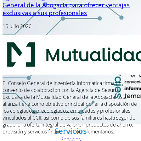
General de la Abogacía para ofrecer ventajas
exclusivas a sus profesionales
16 Julio 2026
El Consejo General de Ingeniería Informática firma un
convenio de colaboración con la Agencia de Seguros
Exclusiva de la Mutualidad General de la Abogacía. Esta
alianza tiene como objetivo principal poner a disposición de
los colegiados, precolegiados, empleados y profesionales
vinculados al CCII, así como de sus familiares hasta segundo
grado, una oferta integral de valor en productos de ahorro,
Servicios
previsión y servicios financieros complementarios.
Servicios