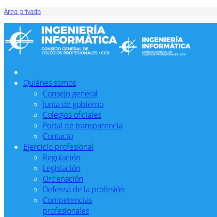
Área privada
Quiénes somos
Consejo general
Junta de gobierno
Colegios oficiales
Portal de transparencia
Contacto
Ejercicio profesional
Regulación
Legislación
Ordenación
Defensa de la profesión
Competencias
profesionales