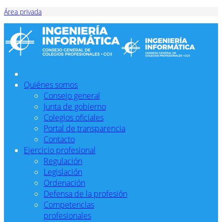
Área privada
Quiénes somos
Consejo general
Junta de gobierno
Colegios oficiales
Portal de transparencia
Contacto
Ejercicio profesional
Regulación
Legislación
Ordenación
Defensa de la profesión
Competencias
profesionales