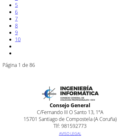
5
6
7
8
9
10
Página 1 de 86
Consejo General
C/Fernando III O Santo 13, 1ºA
15701 Santiago de Compostela (A Coruña)
Tlf: 981592773
AVISO LEGAL