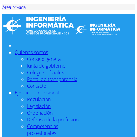
Área privada
Quiénes somos
Consejo general
Junta de gobierno
Colegios oficiales
Portal de transparencia
Contacto
Ejercicio profesional
Regulación
Legislación
Ordenación
Defensa de la profesión
Competencias
profesionales